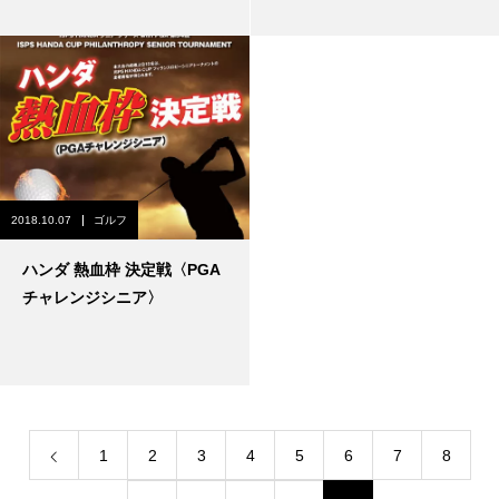
2018.10.07
ゴルフ
ハンダ 熱血枠 決定戦〈PGA
チャレンジシニア〉
1
2
3
4
5
6
7
8